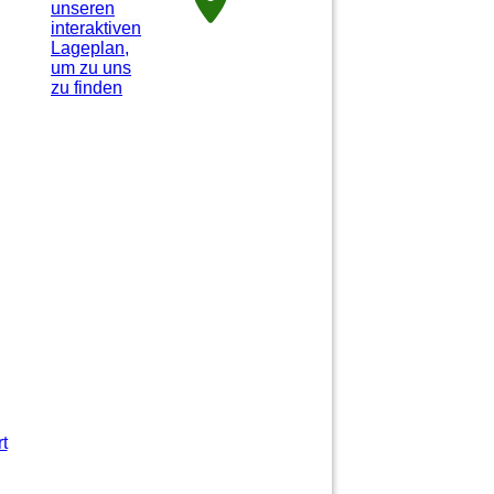
unseren
interaktiven
La­ge­plan,
um zu uns
zu finden
t